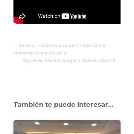
←
Anterior: I workshop sobre Tiroidectomía
endoscópica por vía axilar
Siguiente: Reunión Surgeon Circle en Madrid
→
También te puede interesar…